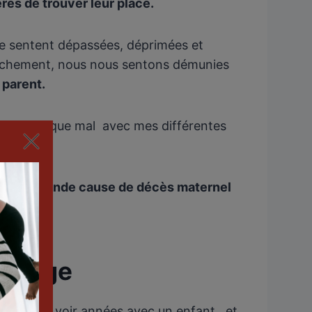
mères de trouver leur place.
se sentent dépassées, déprimées et
ccouchement, nous nous sentons démunies
 parent.
 tant bien que mal avec mes différentes
et la seconde cause de décès maternel
llenge
es, mois, voir années avec un enfant, et