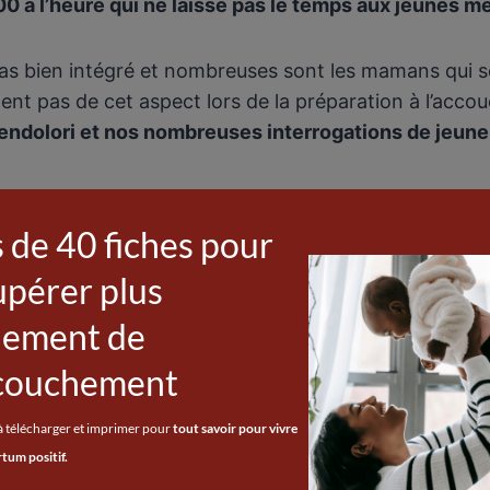
 100 à l’heure qui ne laisse pas le temps aux jeunes 
pas bien intégré et nombreuses sont les mamans qui 
iment pas de cet aspect lors de la préparation à l’a
 endolori et nos nombreuses interrogations de jeune
ression de devoir tout faire « parfaitement », jongler
s, ce qui me contrariait énormément au début.
sent la dépression post partum et que le suicide 
dis qu’il y’a un problème.
 post partum : un vrai cha
r
si on informait les femmes
sur les premières semain