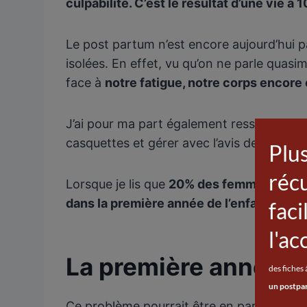
culpabilité. C’est le résultat d’une vie à
Le post partum n’est encore aujourd’hui 
isolées. En effet, vu qu’on ne parle quas
face à
notre fatigue, notre corps encore
J’ai pour ma part également ressenti la p
casquettes et gérer avec l’avis des autre
Lorsque je lis que
20% des femmes connais
dans la première année de l’enfant, je me 
La première année du
Ce problème pourrait être en partie régle