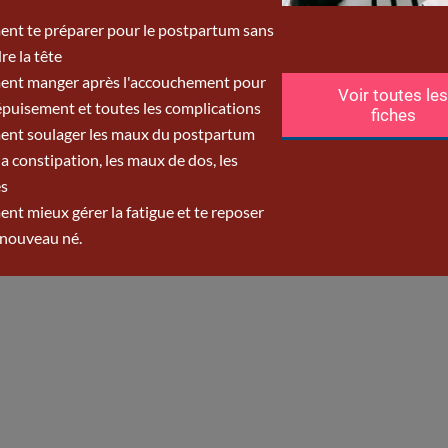
 pour leur post partum et mieux soutenues dans la pr
us les jours, où le bébé change à chaque instant.
 :