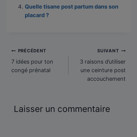
Quelle tisane post partum dans son
placard ?
Navigation
PRÉCÉDENT
SUIVANT
7 idées pour ton
3 raisons d’utiliser
de
congé prénatal
une ceinture post
accouchement
l’article
Laisser un commentaire