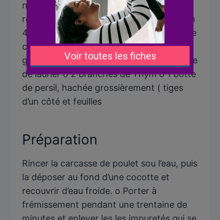
non pelées mais brossées et coupées en
rondelles o 1 oignon non pelé et coupé en
4 o 2 gousses d’ail pelées o 2 branches de
céleri, coupées en rondelles o 1 bout de
gingembre frais (taille du pouce) o 1 feuille
de laurier o 2 branches de Thym o 1 botte
de persil, hachée grossièrement ( tiges
d’un côté et feuilles
Préparation
Rincer la carcasse de poulet sou l’eau, puis
la déposer au fond d’une cocotte et
recouvrir d’eau froide. o Porter à
frémissement pendant une trentaine de
minutes et enlever les les impuretés qui se