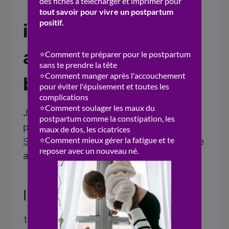
idée de repas post
accouchement : le
bouillon de poulet
Je te partage la recette du bouillon de
poulet, tirée du livre de recettes de
Julia
Simon,
Bien vivre son quatrième trimestre
au naturel.
Ingrédients
1 kg de carcasse de poulet o 2 carottes